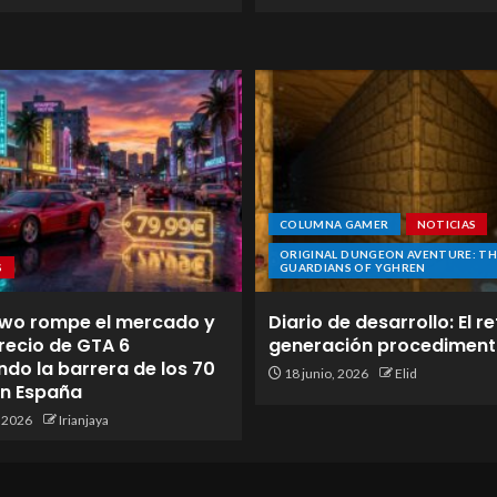
COLUMNA GAMER
NOTICIAS
ORIGINAL DUNGEON AVENTURE: TH
S
GUARDIANS OF YGHREN
wo rompe el mercado y
Diario de desarrollo: El re
 precio de GTA 6
generación procediment
do la barrera de los 70
18 junio, 2026
Elid
en España
, 2026
Irianjaya