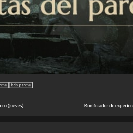
rche
bdo parche
ero (jueves)
Bonificador de experie