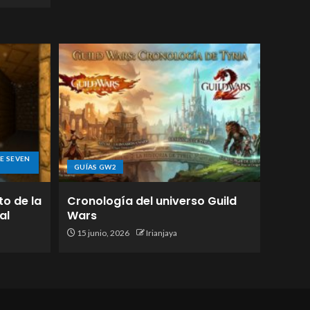
E SEVEN
GUÍAS GW2
to de la
Cronología del universo Guild
al
Wars
15 junio, 2026
Irianjaya