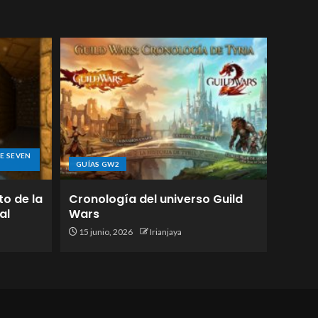
E SEVEN
GUÍAS GW2
to de la
Cronología del universo Guild
al
Wars
15 junio, 2026
Irianjaya