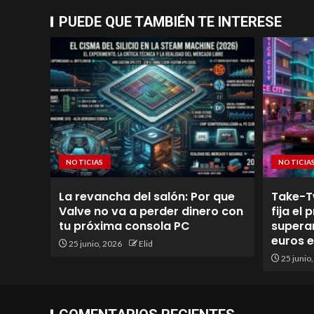
PUEDE QUE TAMBIÉN TE INTERESE
NOTICIAS
NOTICIA
La revancha del salón: Por que
Take-T
Valve no va a perder dinero con
fija el
tu próxima consola PC
superan
euros 
25 junio, 2026
Elid
25 junio