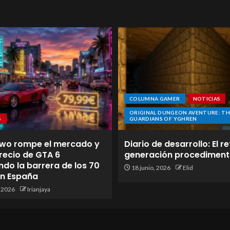
COLUMNA GAMER
NOTICIAS
ORIGINAL DUNGEON AVENTURE: TH
S
GUARDIANS OF YGHREN
wo rompe el mercado y
Diario de desarrollo: El re
 precio de GTA 6
generación procediment
do la barrera de los 70
18 junio, 2026
Elid
en España
, 2026
Irianjaya