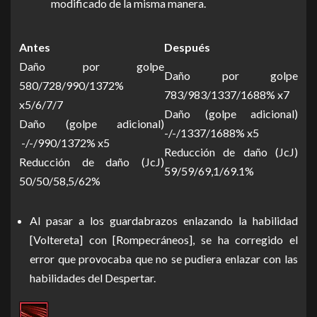
modificado de la misma manera.
Antes
Después
Daño por golpe
Daño por golpe
580/728/990/1372%
783/983/1337/1688% x7
x5/6/7/7
Daño (golpe adicional)
Daño (golpe adicional)
-/-/1337/1688% x5
-/-/990/1372% x5
Reducción de daño (JcJ)
Reducción de daño (JcJ)
59/59/69,1/69.1%
50/50/58,5/62%
Al pasar a los guardabrazos enlazando la habilidad
[Voltereta] con [Rompecráneos], se ha corregido el
error que provocaba que no se pudiera enlazar con las
habilidades del Despertar.