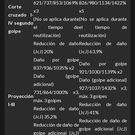
621/737/853/1069%
826/980/1134/1422%
Corte
x3
x5
cruzado I-
(No se aplica durante
(No se aplica durante
IV segundo
el tiempo de
el tiempo de
golpe
reutilización)
reutilización)
Reducción de daño
Reducción de daño
(JcJ) 20%
(JcJ) 63,9%
Daño por golpe
Daño por golpe
837/936/1035% x2
921/1030/1139% x2
Daño (golpe
Daño (golpe adicional)
adicional)
927/1037/1432% x3,
731/864/1000% x3,
Proyección
máx. 3 golpes
máx. 3 golpes
I-III
Reducción de daño
Reducción de daño
(JcJ) 41%
(JcJ) 35,2%
Reducción de daño de
Reducción de daño de
golpe adicional (JcJ)
golpe adicional (JcJ)