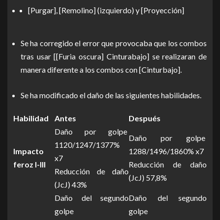
[Purgar], [Remolino] (izquierdo) y [Proyección]
Se ha corregido el error que provocaba que los combos
tras usar [[Furia oscura] Cinturabajo] se realizaran de
manera diferente a los combos con [Cinturbajo].
Se ha modificado el daño de las siguientes habilidades.
Habilidad
Antes
Después
Daño por golpe
Daño por golpe
1120/1247/1377%
Impacto
1288/1496/1860% x7
x7
feroz I-III
Reducción de daño
Reducción de daño
(JcJ) 57,8%
(JcJ) 43%
Daño del segundo
Daño del segundo
golpe
golpe