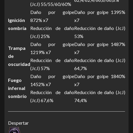
(JcJ) 55/55/60/60%
Daño por golpe
Daño por golpe 1395%
Ignición
872% x7
x7
sombría
Reducción de daño
Reducción de daño (JcJ)
(JcJ) 25%
53%
Daño por golpe
Daño por golpe 1487%
Trampa
1219% x7
x7
de
Reducción de daño
Reducción de daño (JcJ)
oscuridad
(JcJ) 57%
64,7%
Daño por golpe
Daño por golpe 1840%
Fuego
1452% x7
x7
infernal
Reducción de daño
Reducción de daño (JcJ)
sombrío
(JcJ) 67,6%
74,4%
Despertar