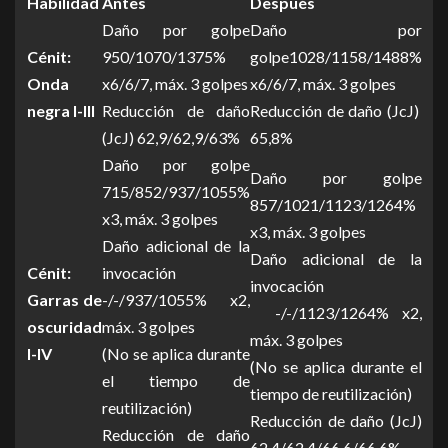
Habilidad
Antes
Después
Daño por golpe
Daño por
Cénit:
950/1070/1375%
golpe1028/1158/1488%
Onda
x6/6/7, máx. 3 golpes
x6/6/7, máx. 3 golpes
negra I-III
Reducción de daño
Reducción de daño (JcJ)
(JcJ) 62,9/62,9/63%
65,8%
Daño por golpe
Daño por golpe
715/852/937/1055%
857/1021/1123/1264%
x3, máx. 3 golpes
x3, máx. 3 golpes
Daño adicional de la
Daño adicional de la
Cénit:
invocación
invocación
Garras de
-/-/937/1055% x2,
-/-/1123/1264% x2,
oscuridad
máx. 3 golpes
máx. 3 golpes
I-IV
(No se aplica durante
(No se aplica durante el
el tiempo de
tiempo de reutilización)
reutilización)
Reducción de daño (JcJ)
Reducción de daño
62,4/62,4/66,6/66,6%