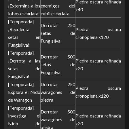
Piedra oscura refinada
¡Extermina a los
enemigos del
x40
lobos escarlata!
cubil escarlata
[Temporada]
Derrotar 250
¡Recolecta
Piedra oscura
setas de
setas en
cronoplena x120
Fungisilva
Fungisilva!
[Temporada]
Derrotar 500
¡Derrota a las
Piedra oscura refinada
setas de
setas de
x30
Fungisilva
Fungisilva!
[Temporada]
Derrotar 250
Piedra oscura
Explora el Nido
waragones de
cronoplena x120
de Waragon
piedra
[Temporada]
Derrotar 500
Investiga el
Piedra oscura refinada
waragones de
Nido de
x30
piedra