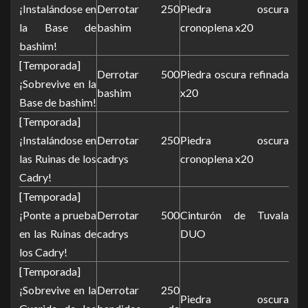
¡Instalándose en
Derrotar 250
Piedra oscura
la Base de
bashim
cronoplena x20
bashim!
[Temporada]
Derrotar 500
Piedra oscura refinada
¡Sobrevive en la
bashim
x20
Base de bashim!
[Temporada]
¡Instalándose en
Derrotar 250
Piedra oscura
las Ruinas de los
cadrys
cronoplena x20
Cadry!
[Temporada]
¡Ponte a prueba
Derrotar 500
Cinturón de Tuvala
en las Ruinas de
cadrys
DUO
los Cadry!
[Temporada]
¡Sobrevive en la
Derrotar 250
Piedra oscura