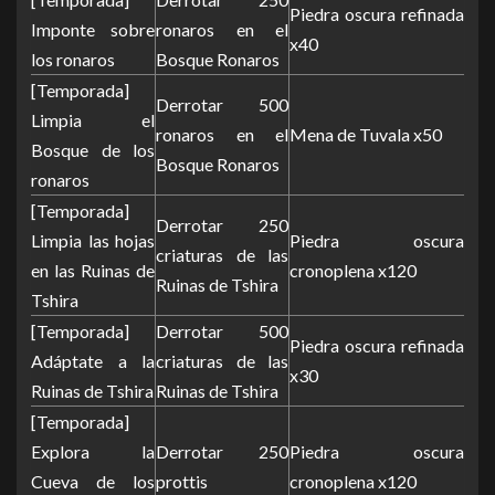
Piedra oscura refinada
Imponte sobre
ronaros en el
x40
los ronaros
Bosque Ronaros
[Temporada]
Derrotar 500
Limpia el
ronaros en el
Mena de Tuvala x50
Bosque de los
Bosque Ronaros
ronaros
[Temporada]
Derrotar 250
Limpia las hojas
Piedra oscura
criaturas de las
en las Ruinas de
cronoplena x120
Ruinas de Tshira
Tshira
[Temporada]
Derrotar 500
Piedra oscura refinada
Adáptate a la
criaturas de las
x30
Ruinas de Tshira
Ruinas de Tshira
[Temporada]
Explora la
Derrotar 250
Piedra oscura
Cueva de los
prottis
cronoplena x120