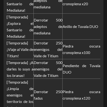
adeptos de
Santuario de
cronoplena x20
medialuna
Medialuna!
[Temporada]
Derrotar 500
¡Explora el
adeptos de
Anillo de Tuvala DUO
Santuario de
medialuna
Medialuna!
[Temporada]
Derrotar 250
Piedra oscura
¡Viaje al Valle de
enemigos del
cronoplena x100
Titium!
Valle de Titium
[Temporada] ¡A
Derrotar 500
Pendiente de Tuvala
darles lo suyo a
enemigos del
DUO
los branas!
Valle de Titium
[Temporada]
¡Limpia de
Derrotar 250
Piedra oscura
enemigos el
fadus
cronoplena x120
territorio de los