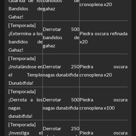
Guarida de los
bandidos de
cronoplena x20
Bandidos de
gahaz
Gahaz!
[Temporada]
Derrotar 500
¡Extermina a los
Piedra oscura refinada
bandidos de
bandidos de
x20
gahaz
Gahaz!
[Temporada]
¡Instalándose en
Derrotar 250
Piedra oscura
el Templo
nagas dunabífida
cronoplena x20
Dunabífida!
[Temporada]
¡Derrota a los
Derrotar 500
Piedra oscura
nagas
nagas dunabífida
cronoplena x100
dunabífida!
[Temporada]
Derrotar 250
¡Investiga el
Piedra oscura