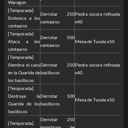
Waragon
[Temporada]
Derrotar 250
Piedra oscura refinada
Embosca a los
centauros
x40
centauros
[Temporada]
Derrotar 500
Ataca a los
Mena de Tuvala x50
centauros
centauros
[Temporada]
Siembra el caos
Derrotar 250
Piedra oscura refinada
en la Guarida de
basiliscos
x40
los basiliscos
[Temporada]
Destruye la
Derrotar 500
Mena de Tuvala x50
Guarida de los
basiliscos
basiliscos
Derrotar 250
[Temporada]
monstruos de