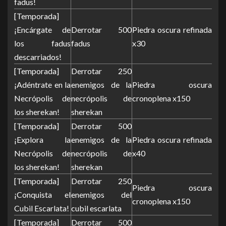
fadus!
[Temporada]
¡Encárgate de
Derrotar 500
Piedra oscura refinada
los fadus
fadus
x30
descarriados!
[Temporada]
Derrotar 250
¡Adéntrate en la
enemigos de la
Piedra oscura
Necrópolis de
necrópolis de
cronoplena x150
los sherekan!
sherekan
[Temporada]
Derrotar 500
¡Explora la
enemigos de la
Piedra oscura refinada
Necrópolis de
necrópolis de
x40
los sherekan!
sherekan
[Temporada]
Derrotar 250
Piedra oscura
¡Conquista el
enemigos del
cronoplena x150
Cubil Escarlata!
cubil escarlata
[Temporada]
Derrotar 500