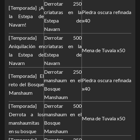
Derrotar 250
[Temporada] ¡A
criaturas en la
Piedra oscura refinada
la Estepa de
Estepa de
x40
Navarn!
Navarn
[Temporada]
Derrotar 500
Aniquilación en
criaturas en la
Mena de Tuvala x50
la Estepa de
Estepa de
Navarn
Navarn
Derrotar 250
[Temporada] El
manshaum en el
Piedra oscura refinada
reto del Bosque
Bosque
x40
Manshaum
Manshaum
[Temporada]
Derrotar 500
Derrota a los
manshaum en el
Mena de Tuvala x50
manshaumitas
Bosque
en su bosque
Manshaum
[Temporada]
Derrotar 250