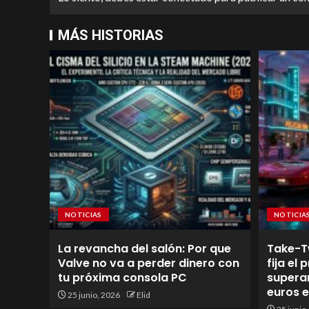
MÁS HISTORIAS
NOTICIAS
NOTICIA
La revancha del salón: Por que
Take-T
Valve no va a perder dinero con
fija el
tu próxima consola PC
superan
euros 
25 junio, 2026
Elid