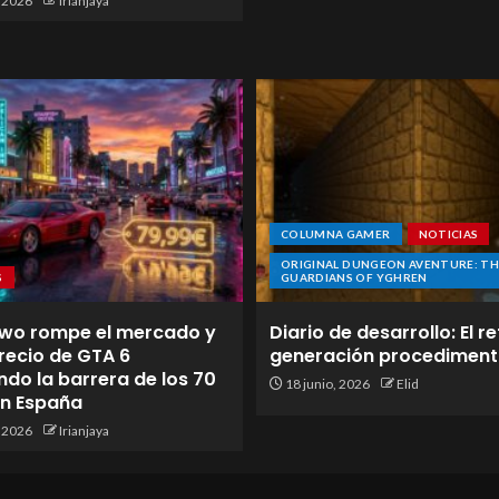
, 2026
Irianjaya
COLUMNA GAMER
NOTICIAS
ORIGINAL DUNGEON AVENTURE: TH
S
GUARDIANS OF YGHREN
wo rompe el mercado y
Diario de desarrollo: El re
 precio de GTA 6
generación procediment
do la barrera de los 70
18 junio, 2026
Elid
en España
, 2026
Irianjaya