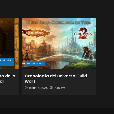
E SEVEN
GUÍAS GW2
to de la
Cronología del universo Guild
al
Wars
15 junio, 2026
Irianjaya