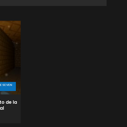
E SEVEN
to de la
al