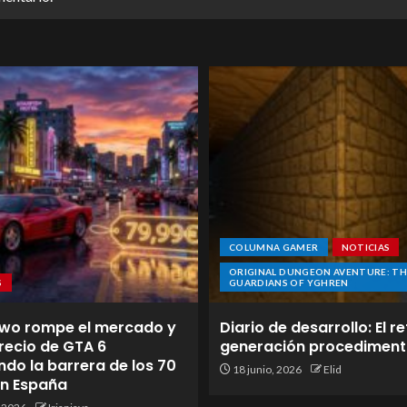
COLUMNA GAMER
NOTICIAS
ORIGINAL DUNGEON AVENTURE: TH
S
GUARDIANS OF YGHREN
wo rompe el mercado y
Diario de desarrollo: El re
 precio de GTA 6
generación procediment
do la barrera de los 70
18 junio, 2026
Elid
en España