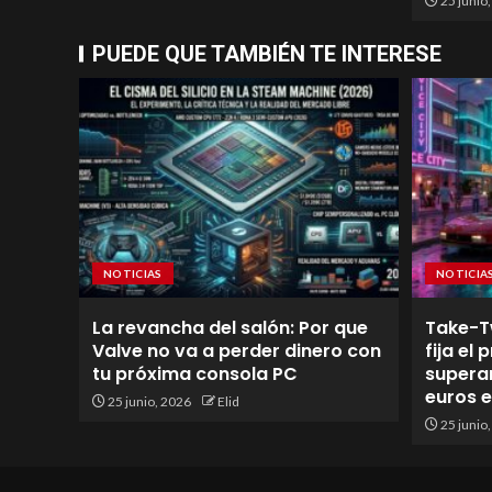
25 junio
PUEDE QUE TAMBIÉN TE INTERESE
NOTICIAS
NOTICIA
La revancha del salón: Por que
Take-T
Valve no va a perder dinero con
fija el
tu próxima consola PC
superan
euros 
25 junio, 2026
Elid
25 junio