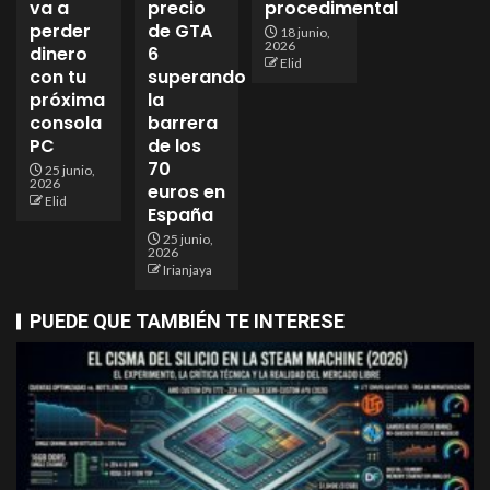
va a
precio
procedimental
perder
de GTA
18 junio,
2026
dinero
6
Elid
con tu
superando
próxima
la
consola
barrera
PC
de los
70
25 junio,
2026
euros en
Elid
España
25 junio,
2026
Irianjaya
PUEDE QUE TAMBIÉN TE INTERESE