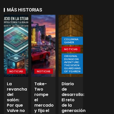
MÁS HISTORIAS
COLUMNA
GAMER
NOTICIAS
ORIGINAL
DUNGEON
AVENTURE:
THE SEVEN
GUARDIANS
NOTICIAS
NOTICIAS
OF YGHREN
La
Take-
Diario
revancha
Two
de
del
rompe
desarrollo:
salón:
el
El reto
Por que
mercado
de la
Valve no
y fija el
generación