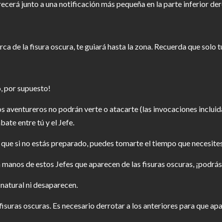
cerá junto a una notificación más pequeña en la parte inferior dere
a de la fisura oscura, te guiará hasta la zona. Recuerda que solo tú
, por supuesto!
 aventureros no podrán verte o atacarte (las invocaciones incluid
ate entre tú y el Jefe.
sí que si no estás preparado, puedes tomarte el tiempo que necesites
 manos de estos Jefes que aparecen de las fisuras oscuras, ¡podrás
 natural ni desaparecen.
suras oscuras. Es necesario derrotar a los anteriores para que apa