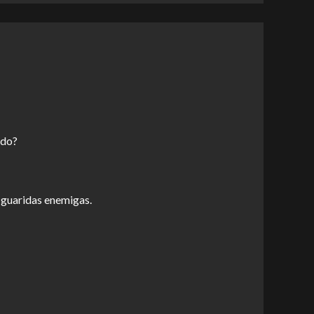
endo?
as guaridas enemigas.