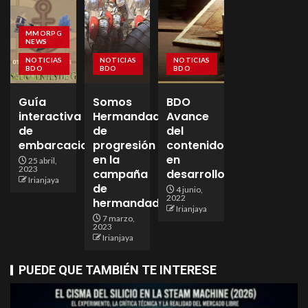
MMORPG
NEWS
NOTICIAS
NOTICIAS
NOTICIAS
BDO
BDO
BDO
Guía
Somos
BDO
interactiva
Hermandad
Avance
de
de
del
embarcaciones
progresión
contenido
en la
en
25 abril,
2023
campaña
desarrollo
Irianjaya
de
4 junio,
2022
hermandades!
Irianjaya
7 marzo,
2023
Irianjaya
PUEDE QUE TAMBIÉN TE INTERESE