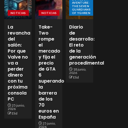
AVENTURE:
THE SEVEN
GUARDIANS
NOTICIAS
NOTICIAS
OF YGHREN
La
Take-
Diario
revancha
Two
de
del
rompe
desarrollo:
salón:
el
El reto
Por que
mercado
de la
Valve no
y fija el
generación
va a
precio
procedimental
perder
de GTA
18 junio,
2026
dinero
6
Elid
con tu
superando
próxima
la
consola
barrera
PC
de los
70
25 junio,
2026
euros en
Elid
España
25 junio,
2026