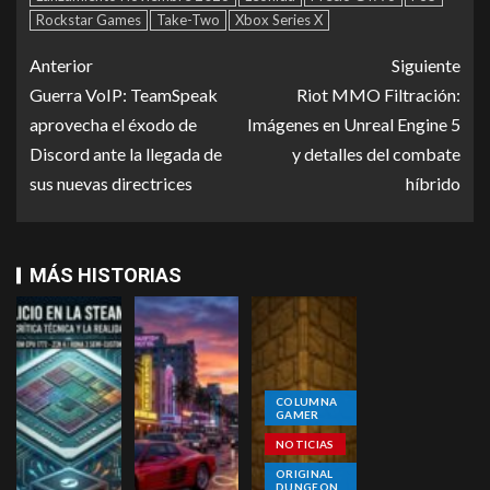
Rockstar Games
Take-Two
Xbox Series X
Anterior
Siguiente
Guerra VoIP: TeamSpeak
Riot MMO Filtración:
aprovecha el éxodo de
Imágenes en Unreal Engine 5
Discord ante la llegada de
y detalles del combate
sus nuevas directrices
híbrido
MÁS HISTORIAS
COLUMNA
GAMER
NOTICIAS
ORIGINAL
DUNGEON