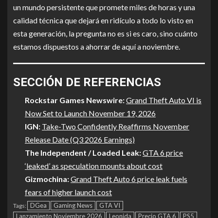
un mundo persistente que promete miles de horas y una
calidad técnica que dejará en ridículo a todo lo visto en
esta generación, la pregunta no es si es caro, sino cuánto
estamos dispuestos a ahorrar de aquí a noviembre.
SECCIÓN DE REFERENCIAS
Rockstar Games Newswire:
Grand Theft Auto VI is
Now Set to Launch November 19, 2026
IGN:
Take-Two Confidently Reaffirms November
Release Date (Q3 2026 Earnings)
The Independent / Loaded Leak:
GTA 6 price
‘leaked’ as speculation mounts about cost
Gizmochina:
Grand Theft Auto 6 price leak fuels
fears of higher launch cost
DGea
Gaming News
GTA VI
Tags:
Lanzamiento Noviembre 2026
Leonida
Precio GTA 6
PS5