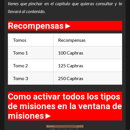
tienes que pinchar en el capítulo que quieras consultar y te
llevará al contenido.
Recompensas
►
Tomos
Recompensas
Tomo 1
100 Caphras
Tomo 2
125 Caphras
Tomo 3
250 Caphras
Como activar todos los tipos
de misiones en la ventana de
misiones
►