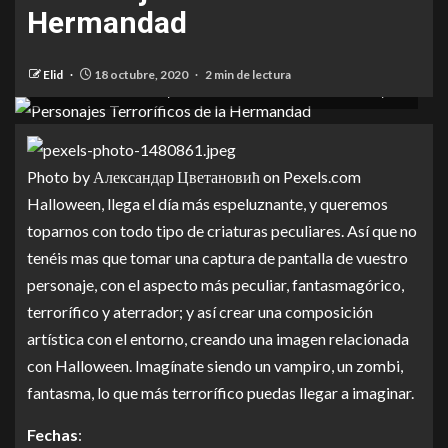
Photo by Александар Цветановић on <a
Hermandad
href="https://www.pexels.com/photo/halloween-
themed-jack-o-lantern-lamp-near-october-31-
Elid
18 octubre, 2020
2 min de lectura
calendar-1480861/" rel="nofollow">Pexels.com</a>
Photo by Александар Цветановић on
Pexels.com
Halloween, llega el día más espeluznante, y queremos
toparnos con todo tipo de criaturas peculiares. Así que no
tenéis mas que tomar una captura de pantalla de vuestro
personaje, con el aspecto más peculiar, fantasmagórico,
terrorífico y aterrador; y así crear una composición
artística con el entorno, creando una imagen relacionada
con Halloween. Imagínate siendo un vampiro, un zombi,
fantasma, lo que más terrorífico puedas llegar a imaginar.
Fechas
: