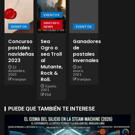
EVENTOS
MMORPG
EVENTOS
NEWS
EVENTOS
Concurso
Sea
Ganadores
postales
Ogro o
de
navideñas
sea Troll
postales
2023
al
invernales
Mutante,
22
20
diciembre,
enero,
Rock &
2023
2021
Roll.
Irianjaya
Irianjaya
3 junio,
2021
Elid
PUEDE QUE TAMBIÉN TE INTERESE