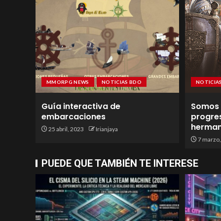
MMORPG NEWS
NOTICIAS BDO
NOTICIA
Guía interactiva de
Somos
embarcaciones
progre
herman
25 abril, 2023
Irianjaya
7 marzo,
PUEDE QUE TAMBIÉN TE INTERESE