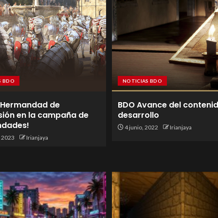
S BDO
NOTICIAS BDO
 Hermandad de
BDO Avance del conteni
sión en la campaña de
desarrollo
dades!
4 junio, 2022
Irianjaya
 2023
Irianjaya