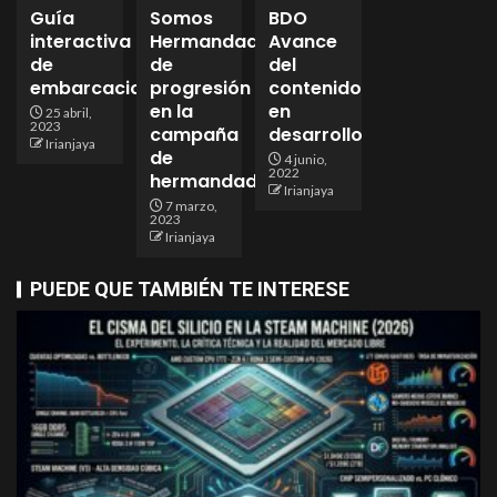
Guía
Somos
BDO
interactiva
Hermandad
Avance
de
de
del
embarcaciones
progresión
contenido
en la
en
25 abril,
2023
campaña
desarrollo
Irianjaya
de
4 junio,
2022
hermandades!
Irianjaya
7 marzo,
2023
Irianjaya
PUEDE QUE TAMBIÉN TE INTERESE