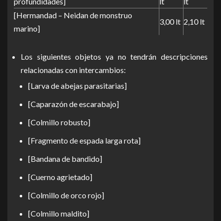
profundidades]
lt
lt
[Hermandad – Neidan de monstruo
3,00 lt
2,10 lt
marino]
Los siguientes objetos ya no tendrán descripciones
relacionadas con intercambios:
[Larva de abejas parasitarias]
[Caparazón de escarabajo]
[Colmillo robusto]
[Fragmento de espada larga rota]
[Bandana de bandido]
[Cuerno agrietado]
[Colmillo de orco rojo]
[Colmillo maldito]