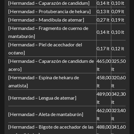
[Hermandad – Caparazón de candidum]
0,14 lt
0,10 lt
[Hermandad – Protuberancia de hekaru]
0,13 lt
0,09 lt
[Hermandad – Mandíbula de atemar]
0,27 lt
0,19 lt
[Hermandad – Fragmento de cuerno de
0,14 lt
0,10 lt
mantaburón]
[Hermandad – Piel de acechador del
0,17 lt
0,12 lt
océano]
[Hermandad – Caparazón de candidum de
465,00
325,50
acero]
lt
lt
[Hermandad – Espina de hekaru de
458,00
320,60
amatista]
lt
lt
489,00
342,30
[Hermandad – Lengua de atemar]
lt
lt
462,00
323,40
[Hermandad – Aleta de mantaburón]
lt
lt
[Hermandad – Bigote de acechador de las
488,00
341,60