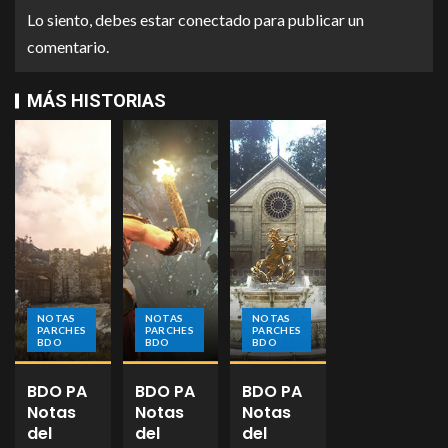
Lo siento, debes estar
conectado
para publicar un
comentario.
MÁS HISTORIAS
NOTAS
NOTAS
NOTAS
PARCHES
PARCHES
PARCHES
BDO
BDO
BDO
BDO PA
BDO PA
BDO PA
Notas
Notas
Notas
del
del
del