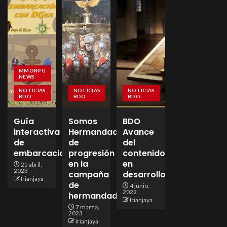
MMORPG
NEWS
NOTICIAS
NOTICIAS
NOTICIAS
BDO
BDO
BDO
Guía
Somos
BDO
interactiva
Hermandad
Avance
de
de
del
embarcaciones
progresión
contenido
en la
en
25 abril,
2023
campaña
desarrollo
Irianjaya
de
4 junio,
2022
hermandades!
Irianjaya
7 marzo,
2023
Irianjaya