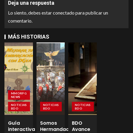
Deja una respuesta
Lo siento, debes estar
conectado
para publicar un
comentario.
MÁS HISTORIAS
MMORPG
NEWS
NOTICIAS
NOTICIAS
NOTICIAS
BDO
BDO
BDO
Guía
Somos
BDO
interactiva
Hermandad
Avance