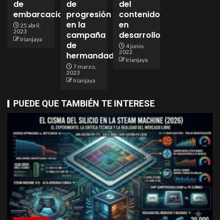
de
de
del
embarcaciones
progresión
contenido
en la
en
25 abril,
2023
campaña
desarrollo
Irianjaya
de
4 junio,
2022
hermandades!
Irianjaya
7 marzo,
2023
Irianjaya
PUEDE QUE TAMBIÉN TE INTERESE