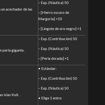
– Exp. (Náutica) 50
a un acechador de las
– [Hierro oscuro de
Margoria] ×10
– [Lingote de oro negro] ×1
– Exp. (Contribución) 50
– Exp. (Náutica) 50
n perla gigante.
– [Perla dorada] ×1
• Estándar:
– Exp. (Contribución) 50
– Exp. (Náutica) 50
s islas Kuit.
• Elige 1 entre: