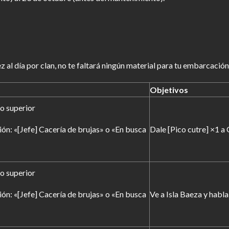
 al día por clan, no te faltará ningún material para tu embarcación
Objetivos
 o superior
ión: «[Jefe] Cacería de brujas» o «En busca
Dale [Pico cutre] ×1 a 
 o superior
ión: «[Jefe] Cacería de brujas» o «En busca
Ve a Isla Baeza y habl