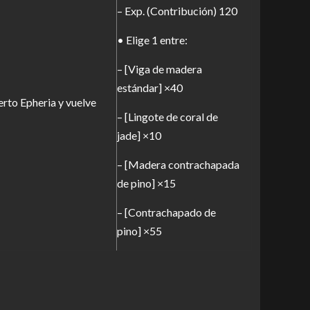
– Exp. (Contribución) 120
• Elige 1 entre:
– [Viga de madera
estándar] ×40
rto Epheria y vuelve
– [Lingote de coral de
jade] ×10
– [Madera contrachapada
de pino] ×15
– [Contrachapado de
pino] ×55