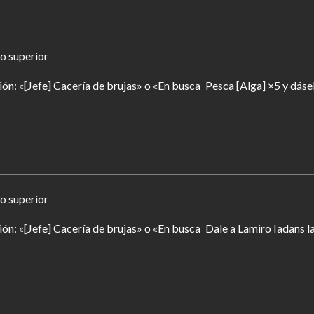
 o superior
ión: «[Jefe] Cacería de brujas» o «En busca
Pesca [Alga] ×5 y dásel
 o superior
ión: «[Jefe] Cacería de brujas» o «En busca
Dale a Lamiro Iadans l