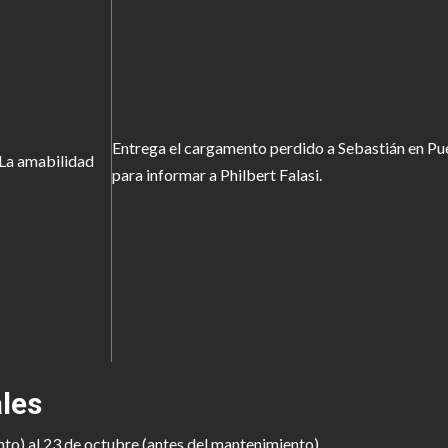
Entrega el cargamento perdido a Sebastián en Pue
 La amabilidad
para informar a Philbert Falasi.
les
to) al 23 de octubre (antes del mantenimiento).