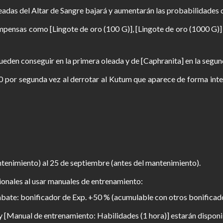
s oleadas del Altar de Sangre bajará y aumentarán las probabilidad
ompensas como [Lingote de oro (100 G)], [Lingote de oro (1000 G
eden conseguir en la primera oleada y de [Caphranita] en la segund
 por segunda vez al derrotar al Kutum que aparece de forma inter
tenimiento) al 25 de septiembre (antes del mantenimiento).
cionales al usar manuales de entrenamiento:
ate: bonificador de Exp. +50 % (acumulable con otros bonificador
[Manual de entrenamiento: Habilidades (1 hora)] estarán disponib