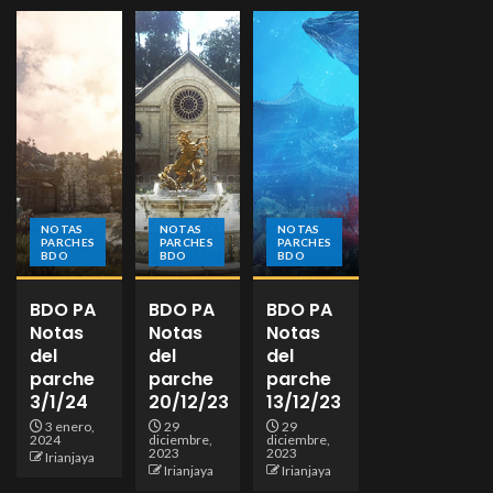
NOTAS
NOTAS
NOTAS
PARCHES
PARCHES
PARCHES
BDO
BDO
BDO
BDO PA
BDO PA
BDO PA
Notas
Notas
Notas
del
del
del
parche
parche
parche
3/1/24
20/12/23
13/12/23
3 enero,
29
29
2024
diciembre,
diciembre,
2023
2023
Irianjaya
Irianjaya
Irianjaya