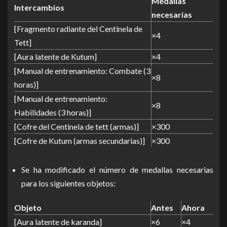
Medallas
Intercambios
necesarias
[Fragmento radiante del Centinela de
×4
Tett]
[Aura latente de Kutum]
×4
[Manual de entrenamiento: Combate (3
×8
horas)]
[Manual de entrenamiento:
×8
Habilidades (3 horas)]
[Cofre del Centinela de tett (armas)]
×300
[Cofre de Kutum (armas secundarias)]
×300
Se ha modificado el número de medallas necesarias
para los siguientes objetos:
Objeto
Antes
Ahora
[Aura latente de karanda]
×6
×4