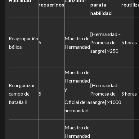
Habilidad
Lanzador
requeridos
para la
reutiliz
habilidad
[Hermandad –
Reagrupación
Maestro de
5
Promesa de
5 horas
bélica
Hermandad
sangre] ×250
Maestro de
Hermandad
Reorganizar
[Hermandad –
y
campo de
5
Promesa de
5 horas
batalla II
Oficial de la
sangre] ×1000
hermandad
Maestro de
Hermandad