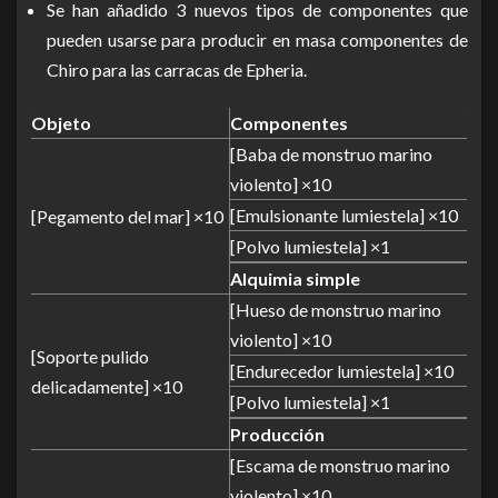
Se han añadido 3 nuevos tipos de componentes que
pueden usarse para producir en masa componentes de
Chiro para las carracas de Epheria.
Objeto
Componentes
[Baba de monstruo marino
violento] ×10
[Emulsionante lumiestela] ×10
[Pegamento del mar] ×10
[Polvo lumiestela] ×1
Alquimia simple
[Hueso de monstruo marino
violento] ×10
[Soporte pulido
[Endurecedor lumiestela] ×10
delicadamente] ×10
[Polvo lumiestela] ×1
Producción
[Escama de monstruo marino
violento] ×10