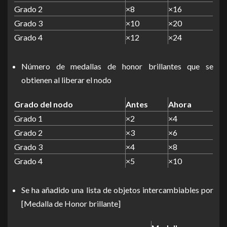
Grado 2
×8
×16
Grado 3
×10
×20
Grado 4
×12
×24
Número de medallas de honor brillantes que se
obtienen al liberar el nodo
Grado del nodo
Antes
Ahora
Grado 1
×2
×4
Grado 2
×3
×6
Grado 3
×4
×8
Grado 4
×5
×10
Se ha añadido una lista de objetos intercambiables por
[Medalla de Honor brillante]