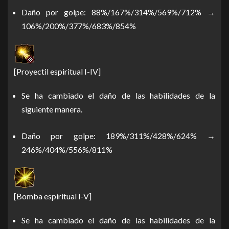
Daño por golpe: 88%/167%/314%/569%/712% →
106%/200%/377%/683%/854%
[Proyectil espiritual I-IV]
Se ha cambiado el daño de las habilidades de la
siguiente manera.
Daño por golpe: 189%/311%/428%/624% →
246%/404%/556%/811%
[Bomba espiritual I-V]
Se ha cambiado el daño de las habilidades de la