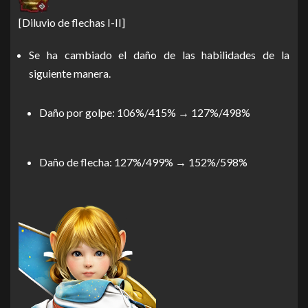
[Diluvio de flechas I-II]
Se ha cambiado el daño de las habilidades de la
siguiente manera.
Daño por golpe: 106%/415% → 127%/498%
Daño de flecha: 127%/499% → 152%/598%