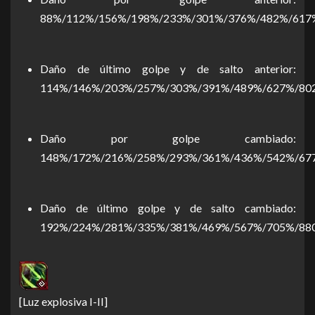
88%/112%/156%/198%/233%/301%/376%/482%/617
Daño de último golpe y de salto anterior:
114%/146%/203%/257%/303%/391%/489%/627%/80
Daño por golpe cambiado:
148%/172%/216%/258%/293%/361%/436%/542%/67
Daño de último golpe y de salto cambiado:
192%/224%/281%/335%/381%/469%/567%/705%/88
[Luz explosiva I-II]