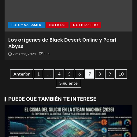
COLUMNA GAMER
NOTICIAS
NOTICIAS BDO
Los orígenes de Black Desert Online y Pearl
Abyss
7 marzo, 2021
Elid
Anterior
1
…
4
5
6
7
8
9
10
Siguiente
PUEDE QUE TAMBIÉN TE INTERESE