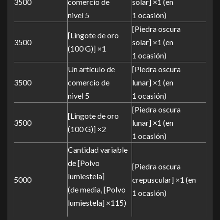
3500
comercio de
solar] ×1 (en
nivel 5
1 ocasión)
[Piedra oscura
[Lingote de oro
3500
solar] ×1 (en
(100 G)] ×1
1 ocasión)
Un artículo de
[Piedra oscura
3500
comercio de
lunar] ×1 (en
nivel 5
1 ocasión)
[Piedra oscura
[Lingote de oro
3500
lunar] ×1 (en
(100 G)] ×2
1 ocasión)
Cantidad variable
de [Polvo
[Piedra oscura
lumiestela]
5000
crepuscular] ×1 (en
(de media, [Polvo
1 ocasión)
lumiestela] ×115)