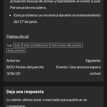
actuación inusual de armas y habilidades al volver a usar
Persecución escudera.
Este problema se resolverá durante el mantenimiento
del 17 de junio.
Página oficial
bdo
bdo actualización
bdo notas del parche
Tags:
bdo parche
Anterior
Siguiente
BDO Notas del parche
Evento: Una ansiosa espera
3/06/20
estival
Deja una respuesta
Lo siento, debes estar
conectado
para publicar un
comentario.