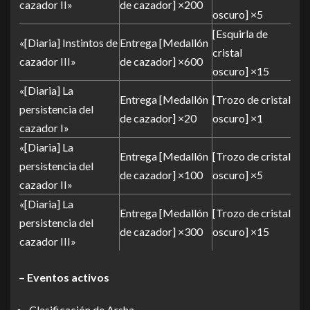
cazador II»
de cazador] ×200
oscuro] ×5
[Esquirla de
«[Diaria] Instintos de
Entrega [Medallón
cristal
cazador III»
de cazador] ×600
oscuro] ×15
«[Diaria] La
Entrega [Medallón
[Trozo de cristal
persistencia del
de cazador] ×20
oscuro] ×1
cazador I»
«[Diaria] La
Entrega [Medallón
[Trozo de cristal
persistencia del
de cazador] ×100
oscuro] ×5
cazador II»
«[Diaria] La
Entrega [Medallón
[Trozo de cristal
persistencia del
de cazador] ×300
oscuro] ×15
cazador III»
– Eventos activos
Clasificación de Arsha