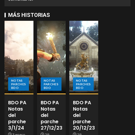
MÁS HISTORIAS
NOTAS
NOTAS
NOTAS
PARCHES
PARCHES
PARCHES
BDO
BDO
BDO
BDO PA
BDO PA
BDO PA
Notas
Notas
Notas
del
del
del
parche
parche
parche
3/1/24
27/12/23
20/12/23
3 enero,
29
29