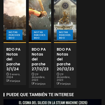
NOTAS
NOTAS
NOTAS
PARCHES
PARCHES
PARCHES
BDO
BDO
BDO
BDO PA
BDO PA
BDO PA
Notas
Notas
Notas
del
del
del
parche
parche
parche
3/1/24
27/12/23
20/12/23
3 enero,
29
29
2024
diciembre,
diciembre,
2023
2023
Irianjaya
Irianjaya
Irianjaya
PUEDE QUE TAMBIÉN TE INTERESE