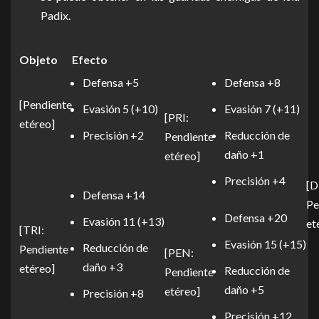
Padix.
Objeto
Efecto
Defensa +5
Defensa +8
[Pendiente
Evasión 5 (+10)
Evasión 7 (+11)
[PRI:
etéreo]
Precisión +2
Reducción de
Pendiente
daño +1
etéreo]
Precisión +4
[
Defensa +14
Pe
Defensa +20
Evasión 11 (+13)
et
[TRI:
Evasión 15 (+15)
Reducción de
Pendiente
[PEN:
daño +3
etéreo]
Reducción de
Pendiente
daño +5
etéreo]
Precisión +8
Precisión +12