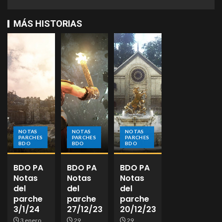
MÁS HISTORIAS
NOTAS
NOTAS
NOTAS
PARCHES
PARCHES
PARCHES
BDO
BDO
BDO
BDO PA
BDO PA
BDO PA
Notas
Notas
Notas
del
del
del
parche
parche
parche
3/1/24
27/12/23
20/12/23
3 enero,
29
29