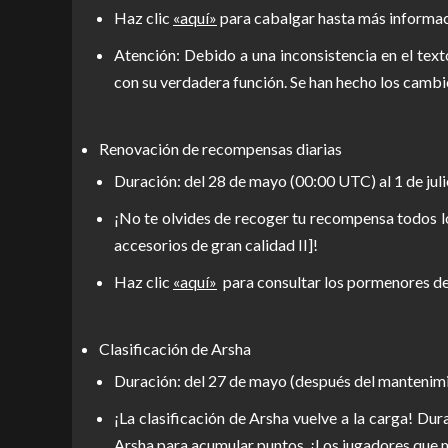
Haz clic
«aquí»
para cabalgar hasta más informac
Atención: Debido a una inconsistencia en el tex
con su verdadera función. Se han hecho los cambio
Renovación de recompensas diarias
Duración: del 28 de mayo (00:00 UTC) al 1 de jul
¡No te olvides de recoger tu recompensa todos los
accesorios de gran calidad II]!
Haz clic
«aquí»
para consultar los pormenores de 
Clasificación de Arsha
Duración: del 27 de mayo (después del mantenimie
¡La clasificación de Arsha vuelve a la carga! Du
Arsha para acumular puntos. ¡Los jugadores que