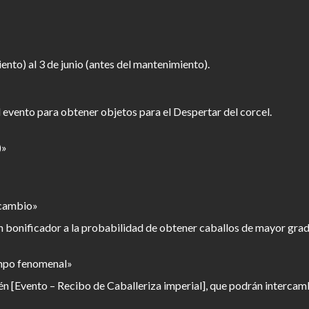
nto) al 3 de junio (antes del mantenimiento).
 evento para obtener objetos para el Despertar del corcel.
)»
rcambio»
 un bonificador a la probabilidad de obtener caballos de mayor gra
empo fenomenal»
én [Evento – Recibo de Caballeriza imperial], que podrán intercamb