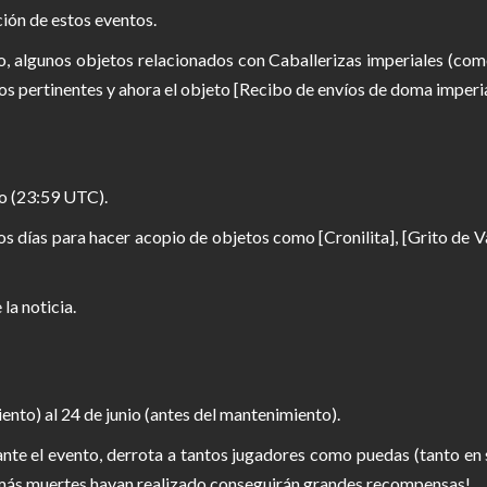
ión de estos eventos.
to, algunos objetos relacionados con Caballerizas imperiales (co
s pertinentes y ahora el objeto [Recibo de envíos de doma imperial
io (23:59 UTC).
 días para hacer acopio de objetos como [Cronilita], [Grito de Val
la noticia.
nto) al 24 de junio (antes del mantenimiento).
rante el evento, derrota a tantos jugadores como puedas (tanto en
 más muertes hayan realizado conseguirán grandes recompensas!