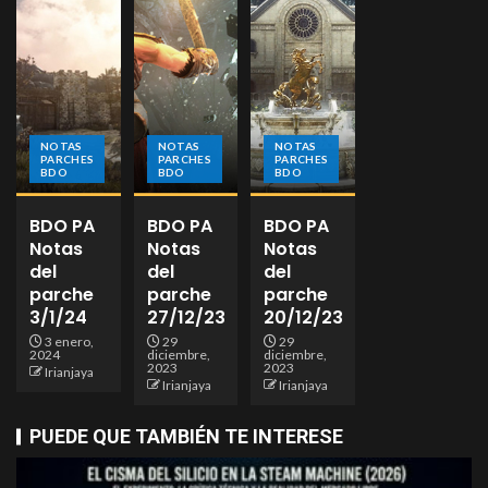
NOTAS
NOTAS
NOTAS
PARCHES
PARCHES
PARCHES
BDO
BDO
BDO
BDO PA
BDO PA
BDO PA
Notas
Notas
Notas
del
del
del
parche
parche
parche
3/1/24
27/12/23
20/12/23
3 enero,
29
29
2024
diciembre,
diciembre,
2023
2023
Irianjaya
Irianjaya
Irianjaya
PUEDE QUE TAMBIÉN TE INTERESE