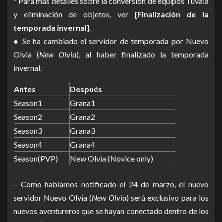
* Para más detalles sobre la conversión de equipos Tuvala
y eliminación de objetos, ver
[Finalización de la
temporada invernal]
.
● Se ha cambiado el servidor de temporada por Nuevo
Olvia (
New Olvia
), al haber finalizado la temporada
invernal.
Antes
Después
Season1
Grana1
Season2
Grana2
Season3
Grana3
Season4
Grana4
Season(PVP)
New Olvia (Novice only)
– Como habíamos notificado el 24 de marzo, el nuevo
servidor Nuevo Olvia (
New Olvia
) será exclusivo para los
nuevos aventureros que se hayan conectado dentro de los