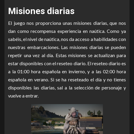
suficiente (su valor varía en el mercado), o te apetece crear
Misiones diarias
desde cero tu propio barco, recomendamos empezar con
éstos.
El juego nos proporciona unas misiones diarias, que nos
dan como recompensa experiencia en naútica. Como ya
sabéis, el nivel de naútica, nos da acceso a habilidades con
nuestras embarcaciones. Las misiones diarias se pueden
repetir una vez al día. Estas misiones se actualizan para
estar disponibles con el reseteo diario. El reseteo diario es
Si quieres saber más sobre las embarcaciones, pásate a ver
a la 01:00 hora española en invierno, y a las 02:00 hora
nuestra
Guía de embarcaciones
española en verano. Si se ha reseteado el día y no tienes
disponibles las diarias, sal a la selección de personaje y
vuelve a entrar.