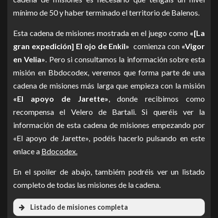
puede comprar en Velia en la tarberna del puerto del
permanente. Y luego tenéis la tercera opción, que es comprar
mínimo de 50 y haber terminado el territorio de Balenos.
Joyería:
En el caso de la joyería, lo que obtendremos es
«Marlin pescador», pero también la podéis adquirir
una brújula del oasis, que cuesta 1 plata y dura 24 horas.
maestría y un porcentaje extra de experiencia en
haciendo la cadena del Gran Océano, como recompensa.
Esta cadena de misiones mostrada en el juego como
«[La
profesiones. Tenemos disponibles la joyería de
Geranoa,
Como punto a favor tiene que es más barata que otras
gran expedición] El ojo de Enkil»
comienza con
«Vigor
Loggia y de Manos
.
embarcaciones y si no tienes mucho dinero ya puedes
en Velia»
. Pero si consultamos la información sobre esta
comenzar a hacer trueques; y claro también puedes
misión en Bbdocodex, veremos que forma parte de una
actualizar tu embarcación a una mejor. En contra, es muy
básica y puedes llevar sollo 2000 Lt de carga, con lo que
cadena de misiones más larga que empieza con la misión
tendrás que hacer muchos más viajes al banco donde
«El apoyo de Jarette»
, donde recibimos como
guardas los trueques para luego realizarlos.
recompensa el Velero de Bartali. Si queréis ver la
información de esta cadena de misiones empezando por
Los barcos Epheria:
Son el velero y la fragata, los mejores
«El apoyo de Jarette», podéis hacerlo pulsando en este
barcos que existían y se podían crear en el juego hasta la
llegada de la actualización del Gran océano. Su capacidad
enlace a
Bdocodex.
de carga te permite llevar 4 o 5 mercancías de truques
cada vez. La fragata es más veloz que el velero, pero el
En el spoiler de abajo, tambiém podréis ver un listado
velero puede llevar más carga. Estos barcos se pueden
completo de todas las misiones de la cadena.
comprar en el mercado o fabricar. Además estos barcos se
pueden mejorar hasta llegar a conseguir los mejores
Listado de misiones completa
barcos del juego, las carracas. Si dispones de dinero