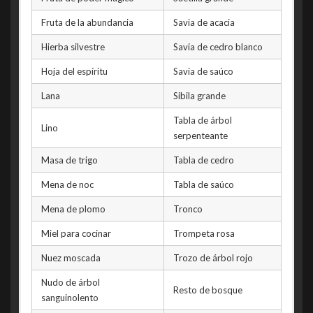
Taramura
Hashin
Fruta de la abundancia
Savia de acacia
Lerao
Ravio
Hierba silvestre
Savia de cedro blanco
Portanen
Supio
Hoja del espíritu
Savia de saúco
Shasha
Palasio
Lana
Sibila grande
Delinghart
Serrio
Tabla de árbol
Pilava
Hika
Lino
serpenteante
Rosevan
Sicario
Masa de trigo
Tabla de cedro
Sokota
Sherahi
Mena de noc
Tabla de saúco
Mena de plomo
Tronco
Miel para cocinar
Trompeta rosa
Nuez moscada
Trozo de árbol rojo
Nudo de árbol
Resto de bosque
sanguinolento