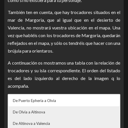
como si no existiera para tu personaje.
acuerdos de la Luna
Soldado
¡No bajes la
acorazados de
marinos al sur del
Dius
Menguante
guardia!
Goldmont en Margoria
Ojo de Enkil
También ten en cuenta, que hay trocadores situados en el
(0/3)
mar de Margoria, que al igual que en el desierto de
[Diaria] Cada quien,
Derrota a 1
que cuide de sí
Soldado
hekaru al noreste
Valencia, no mostrará vuestra ubicación en el mapa. Una
mismo
del Ojo de Enkil
vez que habléis con los trocadores de Margoria, quedarán
Derrota a 1
reflejados en el mapa, y sólo os tendréis que hacer con una
acechador de las
brújula para orientaros.
[Diaria] Todos
Soldado
profundidades al
ganamos
noroeste de Ojo
A continuación os mostramos una tabla con la relación de
de Enkil
trocadores y su isla correspondiente. El orden del listado
[Diaria] Cazando
Derrota un
es del lado izquierdo al derecho de la imagen q lo
balegontes para la
Soldado
balegonte en el
acompaña.
Luna menguante
mar de Margoria
[Diaria] Cazando
Derrota un
De Puerto Epheria a Olvia
mantaburones para
Soldado
mantaburón en el
De Olvia a Altinova
la Luna menguante
mar de Margoria
[Diaria] Cazando
Derrota un
De Altinova a Valencia