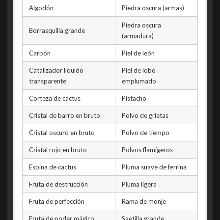
Algodón
Piedra oscura (armas)
Baremi
Serapu
Piedra oscura
Borrasquilla grande
Mariveno
Renilu
(armadura)
Luviano
Vedio
Carbón
Piel de león
Ajir
Jeraki
Catalizador líquido
Piel de lobo
transparente
emplumado
Weita
Decario
Corteza de cactus
Pistacho
Paratama
Tepuo
Cristal de barro en bruto
Polvo de grietas
Ephede Rune
Rishao
Cristal oscuro en bruto
Polvo de tiempo
Kanvera
Panishu
Cristal rojo en bruto
Polvos flamígeros
Arakil
Curahi
Espina de cactus
Pluma suave de ferrina
Beiruwa
Gerio
Fruta de destrucción
Pluma ligera
Tinberra
Mulicia
Fruta de perfección
Rama de monje
Ostra
Belgio
Fruta de poder mágico
Saetilla grande