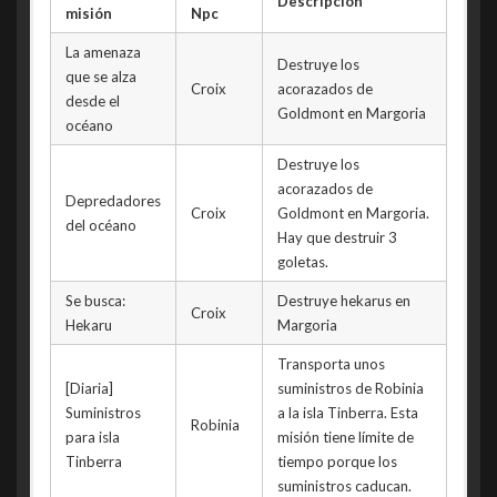
Descripción
misión
Npc
La amenaza
Destruye los
que se alza
Croix
acorazados de
desde el
Goldmont en Margoria
océano
Destruye los
acorazados de
Depredadores
Croix
Goldmont en Margoria.
del océano
Hay que destruir 3
goletas.
Se busca:
Destruye hekarus en
Croix
Hekaru
Margoria
Transporta unos
[Diaria]
suministros de Robinia
Suministros
a la isla Tinberra. Esta
Robinia
para isla
misión tiene límite de
Tinberra
tiempo porque los
suministros caducan.