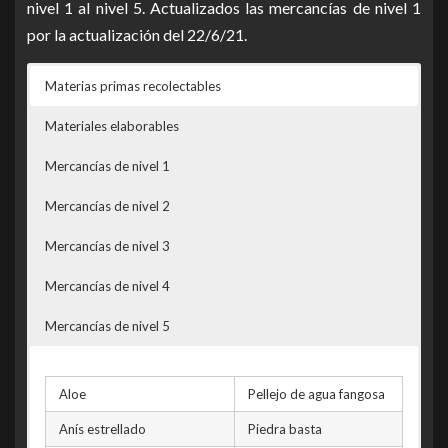
nivel 1 al nivel 5. Actualizados las mercancías de nivel 1
Pulsa en la imagen para verla más grande
Isla
Nombre del Trocador
por la actualización del 22/6/21.
Hermandad pirata de Cholace
Barco sin terminar
Chico
Boa
Shamihi
Isla
Nombre del Trocador
Materias primas recolectables
Balsa de combate
Orisha
Tesivin
Tashu
Solavio
Navío de la Liga de los Cuervos
de Pakio
Materiales elaborables
Tigris
Perugia
Invernen
Pakuo
Balsa de combate
Naufragio de un navío con
Esfah
Biapin
Mercancías de nivel 1
Angie
Neruo
de Langtia
reliquias antiguas
Shirna
Kiapura
Lema
Chikao
Carraca de la luna
Mercancías de nivel 2
Balsa de Rikkun hundida
menguante
Halmad
Tixia
Tulu
Metakio
Mercancías de nivel 3
Barco carguero
Kashuma
Parian
Orffs
Pokio
Barco de la Armada hundido
hundido
Mercancías de nivel 4
Derko
Juki
Marlene
Marcini
Barco mercante
Barco de los piratas de Cox
Mercancías de nivel 5
Hakoven
Roshina
ambulante
hundido
Eveto
Havio
Duch
Juvio
Aloe
Pellejo de agua fangosa
Racid
Shuka
Anís estrellado
Piedra basta
Al-Naha
Sherana