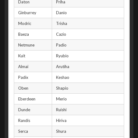
Daton
Priha
Ginburrey
Danio
Modric
Trisha
Baeza
Cazio
Netmune
Padio
Kuit
Ryubio
Almai
Arutiha
Padix
Keshao
Oben
Shapio
Eberdeen
Merio
Dunde
Ruishi
Randis
Hiriva
Serca
Shura