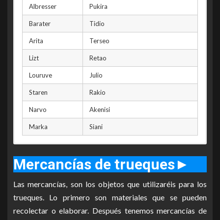
Albresser
Pukira
Barater
Tidio
Arita
Terseo
Lizt
Retao
Louruve
Julio
Staren
Rakio
Narvo
Akenisi
Marka
Siani
Mercancías de trueques
►
Las mercancías, son los objetos que utilizaréis para los
trueques. Lo primero son materiales que se pueden
recolectar o elaborar. Después tenemos mercancías de
Pulsa en la imagen para verla más grande
Pulsa en la imagen para verla más grande