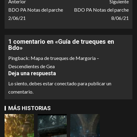
Anterior
Siguiente
Roca misteriosa
desgastado
BDO PA Notas del parche
BDO PA Notas del parche
Herramienta de reparación de
Tela lujosa
2/06/21
8/06/21
atemar
estampada
Hierba dorada de 102 años
1 comentario en «
Guía de trueques en
Bdo
»
Pingback:
Mapa de trueques de Margoria –
Descendientes de Gea
Deja una respuesta
Lo siento, debes estar
conectado
para publicar un
comentario.
MÁS HISTORIAS