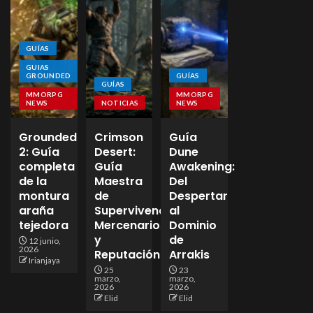
GUÍAS
GUIAS
GROUNDED
GUÍAS
GUÍAS
MMORPG
MMORPG
NEWS
NOTICIAS
NEWS
Grounded
Crimson
Guía
2: Guía
Desert:
Dune
completa
Guía
Awakening:
de la
Maestra
Del
montura
de
Despertar
araña
Supervivencia,
al
tejedora
Mercenarios
Dominio
y
de
12 junio,
2026
Reputación
Arrakis
Irianjaya
25
23
marzo,
marzo,
2026
2026
Elid
Elid