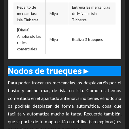
Reparto de
Entrega las mercancías
mercancías:
Miya
de Miya en isla
Isla Tinberra
Tinberra
[Diaria]
Ampliando las
Miya
Realiza 3 trueques
redes
comerciales
Importante:
Sólo podrás elegir 3 de las 6 misiones sobre
Nombre de la
Nombre
Descripción
derrotar atemar, balegonte y mantaburón. Decidiendo si
Nodos de trueques
►
misión
Npc
derrotas adultos o crías.
Un tesoro
Para poder trocar tus mercancías, os desplazaréis por el
Derrota hekarus en el
flotando en el
Dius
Nombre de la
Nombre
Gran Océano
basto y ancho mar, de isla en isla. Como os hemos
Descripción
océano
misión
Npc
comentado en el apartado anterior, si no tienes el nodo, no
Destruye los
[Diaria] La prueba
Realiza 5
os podréis desplazar de forma automática, cosa que
Los bucaneros
Ravikel
Dius
acorazados de
de Ravikel
trueques
más temidos
facilita y automatiza mucho la tarea. Recuerda también,
Goldmont en Margoria
Derrota 2 crías
que si parte de tu mapa está en neblina (sin explorar) es
[Diaria] Los
Destruye los
de monstruos