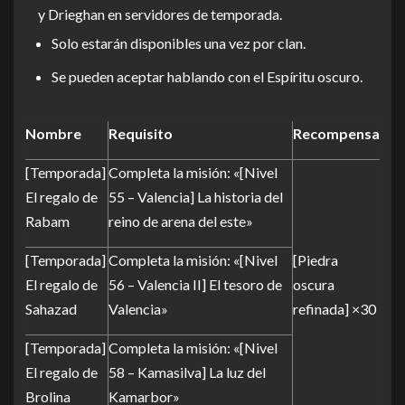
y Drieghan en servidores de temporada.
Solo estarán disponibles una vez por clan.
Se pueden aceptar hablando con el Espíritu oscuro.
Nombre
Requisito
Recompensa
[Temporada]
Completa la misión: «[Nivel
El regalo de
55 – Valencia] La historia del
Rabam
reino de arena del este»
[Temporada]
Completa la misión: «[Nivel
[Piedra
El regalo de
56 – Valencia II] El tesoro de
oscura
Sahazad
Valencia»
refinada] ×30
[Temporada]
Completa la misión: «[Nivel
El regalo de
58 – Kamasilva] La luz del
Brolina
Kamarbor»