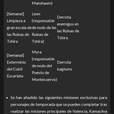
Manshaum)
[Semanal]
Leon
Derrota
Limpieza a
(responsable
enemigos en
gran escala de
de nodo de las
las Ruinas de
las Ruinas de
Ruinas de
Tshira
Tshira
Tshira)
Myra
[Semanal]
(responsable
Exterminio
Derrota
de nodo del
del Cubil
kagtums
Puesto de
Escarlata
Montecuervo)
Se han añadido las siguientes misiones exclusivas para
personajes de temporada que se pueden completar tras
realizar las misiones principales de Valencia, Kamasilva