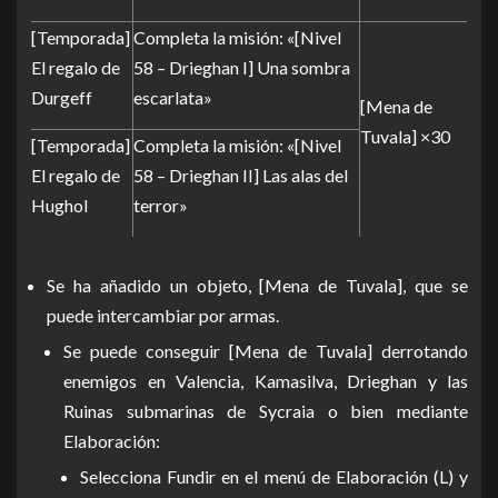
[Temporada]
Completa la misión: «[Nivel
El regalo de
58 – Drieghan I] Una sombra
Durgeff
escarlata»
[Mena de
Tuvala] ×30
[Temporada]
Completa la misión: «[Nivel
El regalo de
58 – Drieghan II] Las alas del
Hughol
terror»
Se ha añadido un objeto, [Mena de Tuvala], que se
puede intercambiar por armas.
Se puede conseguir [Mena de Tuvala] derrotando
enemigos en Valencia, Kamasilva, Drieghan y las
Ruinas submarinas de Sycraia o bien mediante
Elaboración:
Selecciona Fundir en el menú de Elaboración (L) y