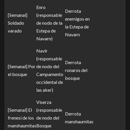
Enro
Derrota
[Semanal]
(responsable
enemigos en
Soldado
de nodo de la
la Estepa de
varado
Estepa de
Navarn
Navarn)
Navir
(responsable
Derrota
[Semanal] Por
de nodo del
ronaros del
el bosque
Campamento
bosque
occidental de
las aker)
Viserza
[Semanal] El
(responsable
Derrota
frenesí de los
de nodo del
manshaumitas
manshaumitas
Bosque