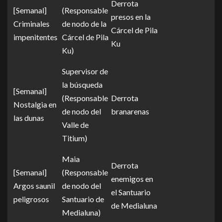
Derrota
[Semanal]
(Responsable
presos en la
Criminales
de nodo de la
Cárcel de Pila
impenitentes
Cárcel de Pila
Ku
Ku)
Supervisor de
la búsqueda
[Semanal]
(Responsable
Derrota
Nostalgia en
de nodo del
branarenas
las dunas
Valle de
Titium)
Maia
Derrota
[Semanal]
(Responsable
enemigos en
Argos saunil
de nodo del
el Santuario
peligrosos
Santuario de
de Medialuna
Medialuna)