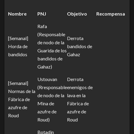
Nombre
PNJ
Objetivo
Recompensa
Rafa
(Responsable
[Semanal]
Derrota
de nodo de la
Horda de
bandidos de
Guarida de los
bandidos
Gahaz
bandidos de
Gahaz)
Ustouvan
Derrota
[Semanal]
(Rresponsable
enemigos de
Normas de la
de nodo de la
lava en la
Fábrica de
Mina de
Fábrica de
azufre de
azufre de
azufre de
Roud
Roud)
Roud
Botadin