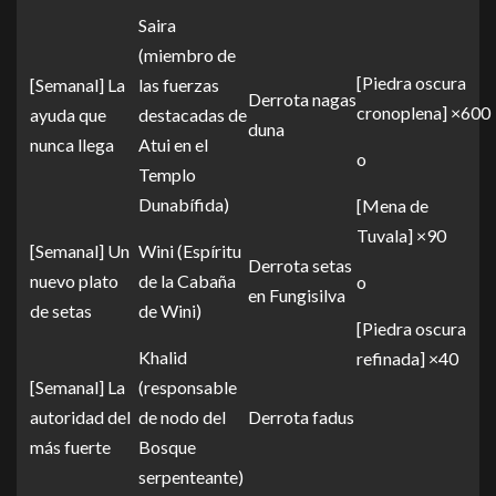
Saira
(miembro de
[Piedra oscura
[Semanal] La
las fuerzas
Derrota nagas
cronoplena] ×600
ayuda que
destacadas de
duna
nunca llega
Atui en el
o
Templo
Dunabífida)
[Mena de
Tuvala] ×90
[Semanal] Un
Wini (Espíritu
Derrota setas
nuevo plato
de la Cabaña
o
en Fungisilva
de setas
de Wini)
[Piedra oscura
Khalid
refinada] ×40
[Semanal] La
(responsable
autoridad del
de nodo del
Derrota fadus
más fuerte
Bosque
serpenteante)