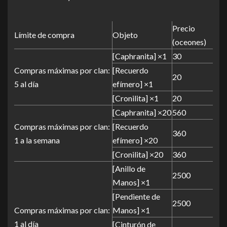
Precio
Límite de compra
Objeto
(oceones)
[Caphranita] ×1
30
Compras máximas por clan:
[Recuerdo
20
5 al día
efímero] ×1
[Cronilita] ×1
20
[Caphranita] ×20
560
Compras máximas por clan:
[Recuerdo
360
1 a la semana
efímero] ×20
[Cronilita] ×20
360
[Anillo de
2500
Manos] ×1
[Pendiente de
2500
Compras máximas por clan:
Manos] ×1
1 al día
[Cinturón de