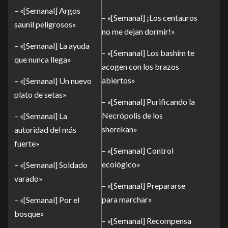
– «[Semanal] Argos
– «[Semanal] ¡Los centauros
saunil peligrosos»
no me dejan dormir!»
– «[Semanal] La ayuda
– «[Semanal] Los bashim te
que nunca llega»
acogen con los brazos
abiertos»
– «[Semanal] Un nuevo
plato de setas»
– «[Semanal] Purificando la
Necrópolis de los
– «[Semanal] La
sherekan»
autoridad del más
fuerte»
– «[Semanal] Control
ecológico»
– «[Semanal] Soldado
varado»
– «[Semanal] Prepararse
para marchar»
– «[Semanal] Por el
bosque»
– «[Semanal] Recompensa