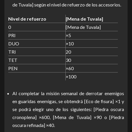
de Tuvala] según el nivel de refuerzo de los accesorios.
Nivel de refuerzo
[Mena de Tuvala]
0
[Mena de Tuvala]
PRI
×5
DUO
×10
TRI
20
TET
30
PEN
×60
×100
Al completar la misión semanal de derrotar enemigos
en guaridas enemigas, se obtendrá [Eco de fisura] ×1 y
se podrá elegir uno de los siguientes: [Piedra oscura
cronoplena] ×600, [Mena de Tuvala] ×90 o [Piedra
oscura refinada] ×40.