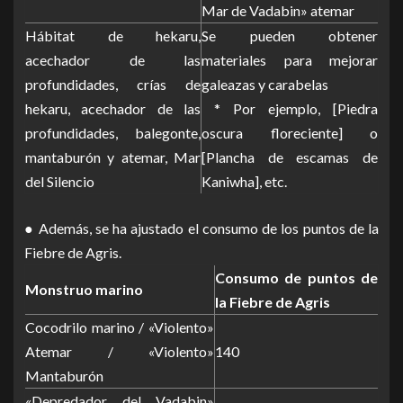
Mar de Vadabin» atemar
Hábitat de hekaru,
Se pueden obtener
acechador de las
materiales para mejorar
profundidades, crías de
galeazas y carabelas
hekaru, acechador de las
* Por ejemplo, [Piedra
profundidades, balegonte,
oscura floreciente] o
mantaburón y atemar, Mar
[Plancha de escamas de
del Silencio
Kaniwha], etc.
● Además, se ha ajustado el consumo de los puntos de la
Fiebre de Agris.
Consumo de puntos de
Monstruo marino
la Fiebre de Agris
Cocodrilo marino / «Violento»
Atemar / «Violento»
140
Mantaburón
«Depredador del Vadabin»