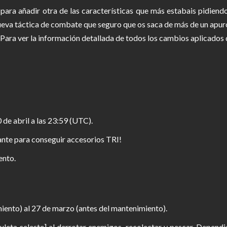
ara añadir otra de las características que más estabais pidiendo
nueva táctica de combate que seguro que os saca de más de un apur
 Para ver la información detallada de todos los cambios aplicados 
 de abril a las 23:59 (UTC).
nte para conseguir accesorios TRI!
ento.
iento) al 27 de marzo (antes del mantenimiento).
uleta celeste] al derrotar enemigos, recolectar y pescar. Dependi