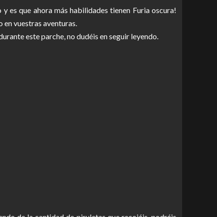
 y es que ahora más habilidades tienen Furia oscura!
o en vuestras aventuras.
durante este parche, no dudéis en seguir leyendo.
endo de la cantidad de piruletas que recojáis, podréis