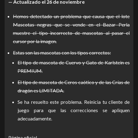
— Actualizado el 26 de noviembre
Hemos detectado un problema que causa que el lote
Mascotas negras que se vende en el Bazar Perla
muestre el tipo incorrecto de mascotas al pasar el
cursor por la imagen.
Estas son las mascotas con los tipos correctos:
El tipo de mascota de Cuervo y Gato de Karlstein es
PREMIUM.
El tipo de mascota de Ceros caótico y de las Crías de
dragón es LIMITADA.
Se ha resuelto este problema. Reinicia tu cliente de
juego para que las correcciones se apliquen
adecuadamente.
Página oficial