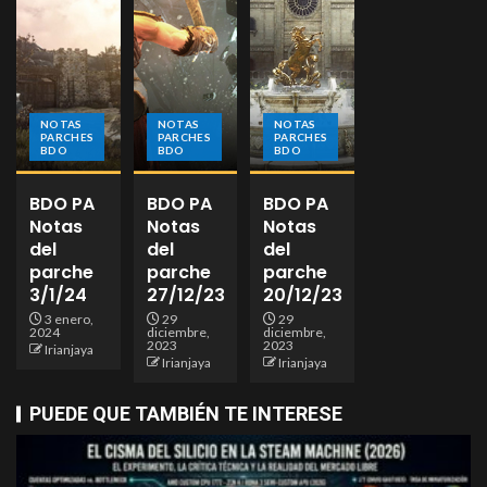
NOTAS
NOTAS
NOTAS
PARCHES
PARCHES
PARCHES
BDO
BDO
BDO
BDO PA
BDO PA
BDO PA
Notas
Notas
Notas
del
del
del
parche
parche
parche
3/1/24
27/12/23
20/12/23
3 enero,
29
29
2024
diciembre,
diciembre,
2023
2023
Irianjaya
Irianjaya
Irianjaya
PUEDE QUE TAMBIÉN TE INTERESE