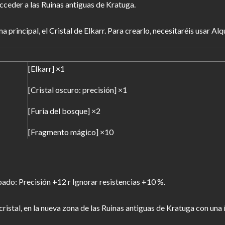
ceder a las Ruinas antiguas de Kratuga.
a principal, el Cristal de Elkarr. Para crearlo, necesitaréis usar Al
[Elkarr] ×1
[Cristal oscuro: precisión] ×1
[Furia del bosque] ×2
[Fragmento mágico] ×10
ipado: Precisión +12 r Ignorar resistencias +10 %.
cristal, en la nueva zona de las Ruinas antiguas de Kratuga con una