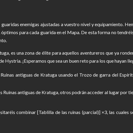
 guaridas enemigas ajustadas a vuestro nivel y equipamiento. Hem
A óptimos para cada guarida en el Mapa. De esta forma no tendréis
nto.
tuga, es una zona de élite para aquellos aventureros que ya ronden
e Hystria. ¡Esperamos que sea un buen reto para los que hayan lleg
Ruinas antiguas de Kratuga usando el Trozo de garra del Espíritu
las Ruinas antiguas de Kratuga, otros podrán acceder al lugar por t
sitaréis combinar [Tablilla de las ruinas (parcial)] ×3, las cuale