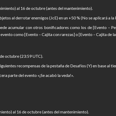
imiento) al 16 de octubre (antes del mantenimiento).
etos al derrotar enemigos (JcE) en un +50 % (No se aplicará a la P
puede acumular con otros bonificadores como los de [Evento – Pe
vento como [Evento – Cajita con rarezas] o [Evento – Cajita de la 
 de octubre (23:59 UTC).
 siguientes recompensas de la pestaña de Desafíos (Y) en base al t
cera parte del evento «¡Se acabó la veda!».
iento) al 16 de octubre (antes del mantenimiento).