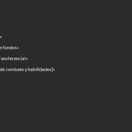
»
ue fondos»
ransferencia!»
de combate y habilidades]»