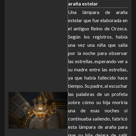
araña estelar
Una lámpara de araña
estelar que fue elaborada en
el antiguo Reino de Orzeca.
Según los registros, había
una vez una niña que salía
por la noche para observar
las estrellas, esperando ver a
su madre entre las estrellas,
ya que había fallecido hace
tiempo. Su padre, al escuchar
las palabras de un profeta
sobre cómo su hija moriría
una de esas noches si
continuaba saliendo, fabricó
esta lámpara de araña para
que su hija dejara de salir