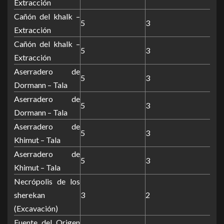
Extracción
Cañón del khalk –
5
3
Extracción
Cañón del khalk –
5
3
Extracción
Aserradero de
5
3
Dormann – Tala
Aserradero de
5
3
Dormann – Tala
Aserradero de
5
3
Khimut – Tala
Aserradero de
5
3
Khimut – Tala
Necrópolis de los
sherekan
3
2
(Excavación)
Fuente del Origen