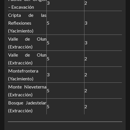
3
2
– Excavación
Cripta de las
Reflexiones
5
3
(Yacimiento)
Valle de Olun
5
3
(Extracción)
Valle de Olun
5
2
(Extracción)
Montefrontera
3
2
(Yacimiento)
Monte Nieveterna
5
2
(Extracción)
Bosque Jadestelar
5
2
(Extracción)