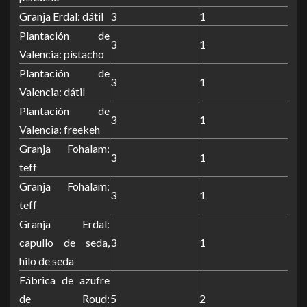
Granja Erdal: dátil
3
1
Plantación de
3
1
Valencia: pistacho
Plantación de
3
1
Valencia: dátil
Plantación de
3
1
Valencia: freekeh
Granja Fohalam:
3
1
teff
Granja Fohalam:
3
1
teff
Granja Erdal:
capullo de seda,
3
1
hilo de seda
Fábrica de azufre
de Roud:
5
2