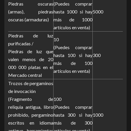
Piedras oscuras
(Puedes comprar
(armas), piedras
hasta 1000 si hay
5000
oscuras (armaduras)
más de 1000
artículos en venta)
Piedras de luz
10
purificadas /
(Puedes comprar
Piedras de luz que
hasta 100 si hay
300
valen menos de 20
más de 100
000 000 platas en el
artículos en venta)
Mercado central
Trozos de pergaminos
de invocación
(Fragmento de
100
reliquia antigua, libro
(Puedes comprar
prohibido, pergamino
hasta 300 si hay
1000
escritos en idioma
más de 300
antiguo, herramientas
artículos en venta)