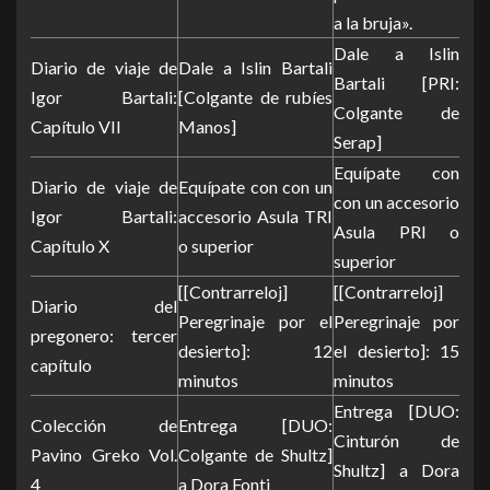
a la bruja».
Dale a Islin
Diario de viaje de
Dale a Islin Bartali
Bartali [PRI:
Igor Bartali:
[Colgante de rubíes
Colgante de
Capítulo VII
Manos]
Serap]
Equípate con
Diario de viaje de
Equípate con con un
con un accesorio
Igor Bartali:
accesorio Asula TRI
Asula PRI o
Capítulo X
o superior
superior
[[Contrarreloj]
[[Contrarreloj]
Diario del
Peregrinaje por el
Peregrinaje por
pregonero: tercer
desierto]: 12
el desierto]: 15
capítulo
minutos
minutos
Entrega [DUO:
Colección de
Entrega [DUO:
Cinturón de
Pavino Greko Vol.
Colgante de Shultz]
Shultz] a Dora
4
a Dora Fonti