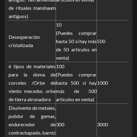
de rituales manshaum
antiguos)
10
(Puedes comprar
Desesperación
hasta 50 si hay más
500
cristalizada
de 50 artículos en
venta)
6 tipos de materiales
100
para la doma de
(Puedes comprar
corceles /Orbe de
hasta 500 si hay
1000
viento mecedor, orbe
más de 500
de tierra atronadora
artículos en venta)
Disolvente de metales,
pulidor de gemas,
endurecedor de
300
3000
contrachapado, barniz