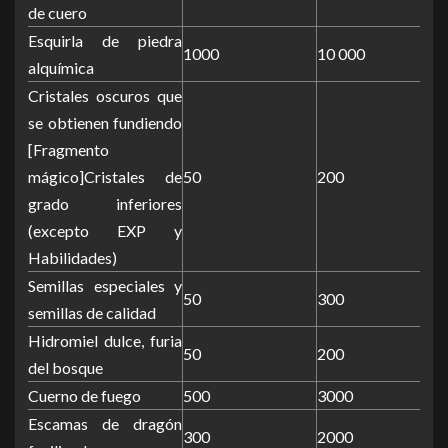
de cuero
Esquirla de piedra
1000
10 000
alquímica
Cristales oscuros que
se obtienen fundiendo
[Fragmento
mágico]Cristales de
50
200
grado inferiores
(excepto EXP y
Habilidades)
Semillas especiales y
50
300
semillas de calidad
Hidromiel dulce, furia
50
200
del bosque
Cuerno de fuego
500
3000
Escamas de dragón
300
2000