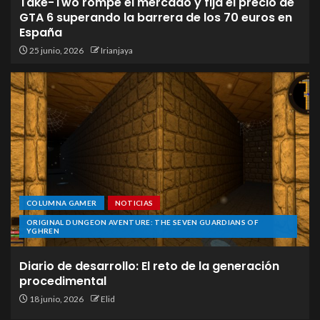
Take-Two rompe el mercado y fija el precio de
GTA 6 superando la barrera de los 70 euros en
España
25 junio, 2026
Irianjaya
COLUMNA GAMER
NOTICIAS
ORIGINAL DUNGEON AVENTURE: THE SEVEN GUARDIANS OF
YGHREN
Diario de desarrollo: El reto de la generación
procedimental
18 junio, 2026
Elid