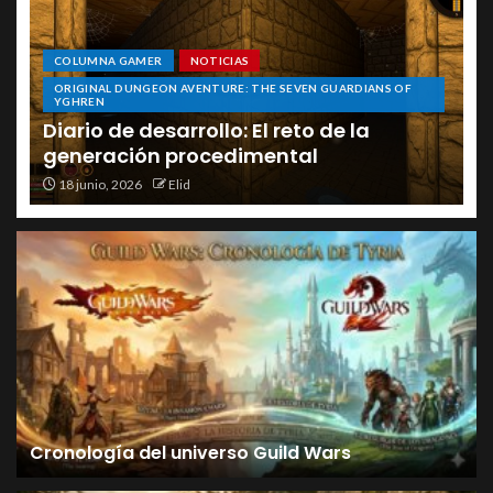
Grounded 2: Guía
completa de la montura la
hormiga roja soldado
COLUMNA GAMER
NOTICIAS
ORIGINAL DUNGEON AVENTURE: THE SEVEN GUARDIANS OF
5
YGHREN
Diario de desarrollo: El reto de la
generación procedimental
Cronología del universo
18 junio, 2026
Elid
Guild Wars
1
MMORPG NEWS
Grounded 2: Guía
completa de la montura
araña tejedora
2
Cronología del universo Guild Wars
NOTICIAS
Crimson Desert: Guía