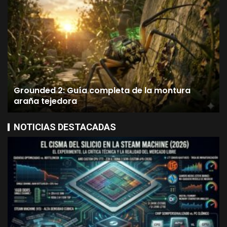
Maestra de Supervivencia,
Mercenarios y Reputación
3
MMORPG NEWS
Guía Dune Awakening: Del
Despertar al Dominio de
Arrakis
Grounded 2: Guía completa de la montura
4
araña tejedora
MMORPG NEWS
NOTICIAS DESTACADAS
Grounded 2: Guía
completa de la montura la
hormiga roja soldado
5