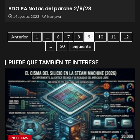
BDO PA Notas del parche 2/8/23
14 agosto, 2023
Irianjaya
Anterior
1
…
6
7
8
9
10
11
12
…
50
Siguiente
PUEDE QUE TAMBIÉN TE INTERESE
NOTICIAS