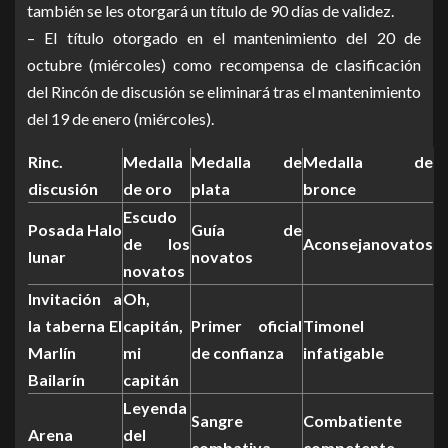
también se les otorgará un título de 90 días de validez.
– El título otorgado en el mantenimiento del 20 de
octubre (miércoles) como recompensa de clasificación
del Rincón de discusión se eliminará tras el mantenimiento
del 19 de enero (miércoles).
Rinc.
Medalla
Medalla de
Medalla de
discusión
de oro
plata
bronce
Escudo
Posada Halo
Guía de
de los
Aconsejanovatos
lunar
novatos
novatos
Invitación a
Oh,
la taberna El
capitán,
Primer oficial
Timonel
Marlín
mi
de confianza
infatigable
Bailarín
capitán
Leyenda
Sangre
Combatiente
Arena
del
combativa
competente