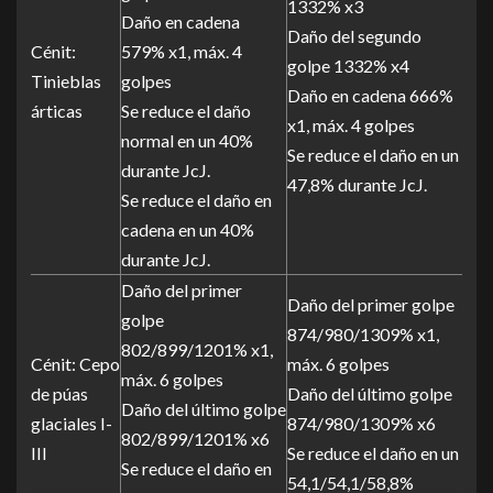
1332% x3
Daño en cadena
Daño del segundo
Cénit:
579% x1, máx. 4
golpe 1332% x4
Tinieblas
golpes
Daño en cadena 666%
árticas
Se reduce el daño
x1, máx. 4 golpes
normal en un 40%
Se reduce el daño en un
durante JcJ.
47,8% durante JcJ.
Se reduce el daño en
cadena en un 40%
durante JcJ.
Daño del primer
Daño del primer golpe
golpe
874/980/1309% x1,
802/899/1201% x1,
Cénit: Cepo
máx. 6 golpes
máx. 6 golpes
de púas
Daño del último golpe
Daño del último golpe
glaciales I-
874/980/1309% x6
802/899/1201% x6
III
Se reduce el daño en un
Se reduce el daño en
54,1/54,1/58,8%