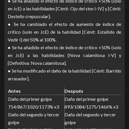
● Se ha añadido el efecto de índice de crítico +50% (solo
en JcE) a las habilidades [Cénit: Ojo del sino I-IV] y [Cénit:
Destello crepuscular].
● Se ha cambiado el efecto de aumento de índice de
crítico (solo en JcE) de la habilidad [Cénit: Estallido de
Vedir I] del 50% al 100%.
● Se ha añadido el efecto de índice de crítico +50% (solo
en JcE) a las habilidades [Nova calamitosa I-V] y
[Definitiva: Nova calamitosa].
● Se ha modificado el daño de la habilidad [Cénit: Barrido
arrasador].
Antes
Después
Daño del primer golpe
Daño del primer golpe
714/867/1020/1173% x3
893/1084/1275/1466% x3
Daño del segundo y tercer
Daño del segundo y tercer
golpe
golpe