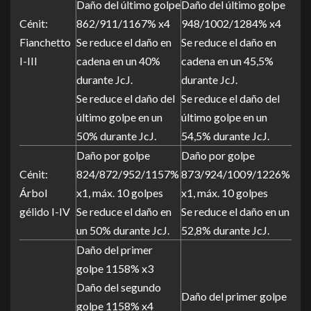
Daño del último golpe
Daño del último golpe
Cénit:
862/911/1167% x4
948/1002/1284% x4
Fianchetto
Se reduce el daño en
Se reduce el daño en
I-III
cadena en un 40%
cadena en un 45,5%
durante JcJ.
durante JcJ.
Se reduce el daño del
Se reduce el daño del
último golpe en un
último golpe en un
50% durante JcJ.
54,5% durante JcJ.
Daño por golpe
Daño por golpe
Cénit:
824/872/952/1157%
873/924/1009/1226%
Árbol
x1, máx. 10 golpes
x1, máx. 10 golpes
gélido I-IV
Se reduce el daño en
Se reduce el daño en un
un 50% durante JcJ.
52,8% durante JcJ.
Daño del primer
golpe 1158% x3
Daño del segundo
Daño del primer golpe
golpe 1158% x4