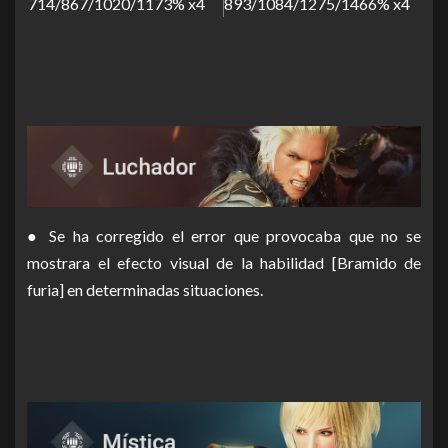
714/867/1020/1173% x4
893/1084/1275/1466% x4
● Se ha corregido el error que provocaba que no se
mostrara el efecto visual de la habilidad [Bramido de
furia] en determinadas situaciones.