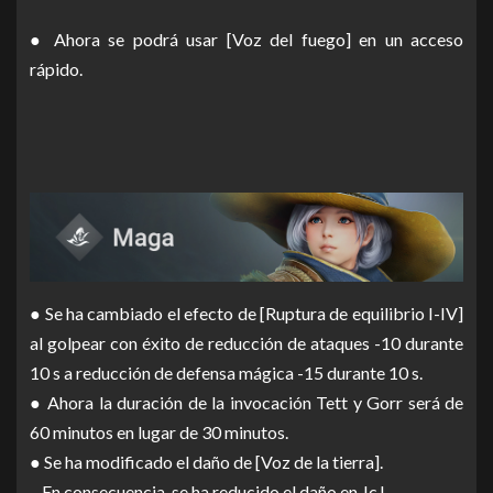
● Ahora se podrá usar [Voz del fuego] en un acceso
rápido.
● Se ha cambiado el efecto de [Ruptura de equilibrio I-IV]
al golpear con éxito de reducción de ataques -10 durante
10 s a reducción de defensa mágica -15 durante 10 s.
● Ahora la duración de la invocación Tett y Gorr será de
60 minutos en lugar de 30 minutos.
● Se ha modificado el daño de [Voz de la tierra].
– En consecuencia, se ha reducido el daño en JcJ.