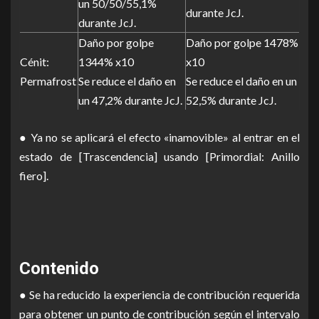
un 50/50/55,1%
durante JcJ.
durante JcJ.
Daño por golpe
Daño por golpe 1478%
Cénit:
1344% x10
x10
Permafrost
Se reduce el daño en
Se reduce el daño en un
un 47,2% durante JcJ.
52,5% durante JcJ.
● Ya no se aplicará el efecto «inamovible» al entrar en el
estado de [Trascendencia] usando [Primordial: Anillo
fiero].
Contenido
● Se ha reducido la experiencia de contribución requerida
para obtener un punto de contribución según el intervalo