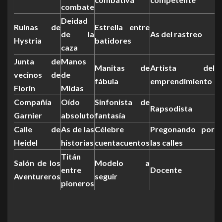
combate
Deidad
Ruinas de
Estrella entre
de la
As del rastreo
Hystria
batidores
caza
Junta de
Manos
Manitas de
Artista del
vecinos de
de
fábula
emprendimiento
Florin
Midas
Compañía
Oído
Sinfonista de
Rapsodista
Garnier
absoluto
fantasía
Calle de
As de las
Célebre
Pregonando por
Heidel
historias
cuentacuentos
las calles
Titán
Salón de los
Modelo a
entre
Docente
Aventureros
seguir
pioneros