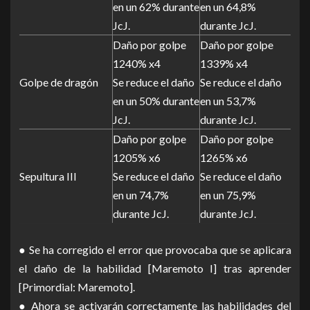
en un 62% durante
en un 64,8%
JcJ.
durante JcJ.
Daño por golpe
Daño por golpe
1240% x4
1339% x4
Golpe de dragón
Se reduce el daño
Se reduce el daño
en un 50% durante
en un 53,7%
JcJ.
durante JcJ.
Daño por golpe
Daño por golpe
1205% x6
1265% x6
Sepultura III
Se reduce el daño
Se reduce el daño
en un 74,7%
en un 75,9%
durante JcJ.
durante JcJ.
● Se ha corregido el error que provocaba que se aplicara
el daño de la habilidad [Maremoto I] tras aprender
[Primordial: Maremoto].
● Ahora se activarán correctamente las habilidades del