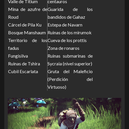
Valle de Titium
centauros
Mina de azufre de
Guarida de los
Roud
bandidos de Gahaz
Cárcel de Pila Ku
Estepa de Navarn
Bosque Manshaum
Ruinas de los mirumok
Territorio de los
Cueva de los prottis
fadus
Zona de ronaros
Fungisilva
Ruinas submarinas de
Ruinas de Tshira
Sycraia (nivel superior)
Cubil Escarlata
Gruta del Maleficio
(Perdición del
Virtuoso)