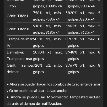
Tifón
golpes, 1088% x4
golpes, 938% x4
758% x1, máx. 5
820% x1, máx. 5
Cénit: Tifón I
golpes, 758% x4
golpes, 820% x4
918% x1, máx. 5
962% x1, máx. 5
Cénit: Tifón II
golpes, 918% x4
golpes, 962% x4
Trampa del mar
905% x1, máx. 8
705% x1, máx. 8
IV
golpes
golpes
Definitiva:
1090% x1, máx. 8
948% x1, máx. 8
Trampa del mar
golpes
golpes
Cénit: Trampa
720% x1, máx. 8
767% x1, máx. 8
del mar
golpes
golpes
● Ahora se pueden hacer los combos de Creciente del mar
y Orbe oceánico al usar ¡Levad anclas!
● Ahora se puede usar Movimiento: Tempestad incluso
durante el tiempo de reutilización.