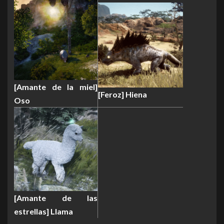
[Amante de la miel]
[Feroz] Hiena
Oso
[Amante de las
estrellas] Llama